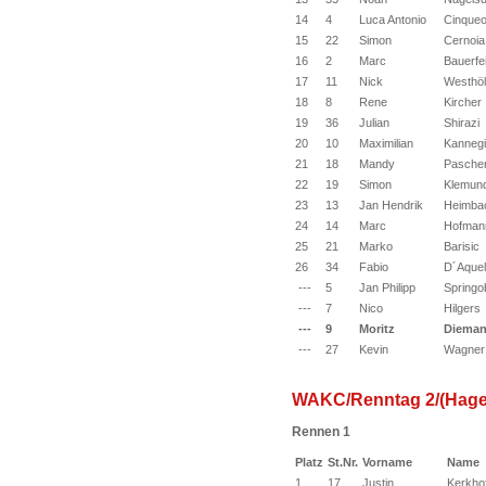
14
4
Luca Antonio
Cinqueo
15
22
Simon
Cernoia
16
2
Marc
Bauerfe
17
11
Nick
Westhöl
18
8
Rene
Kircher
19
36
Julian
Shirazi
20
10
Maximilian
Kanneg
21
18
Mandy
Pasche
22
19
Simon
Klemun
23
13
Jan Hendrik
Heimba
24
14
Marc
Hofman
25
21
Marko
Barisic
26
34
Fabio
D´Aque
---
5
Jan Philipp
Springo
---
7
Nico
Hilgers
---
9
Moritz
Diema
---
27
Kevin
Wagner
WAKC/Renntag 2/(Hage
Rennen 1
Platz
St.Nr.
Vorname
Name
1
17
Justin
Kerkhof