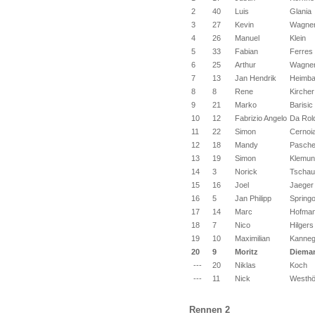
2
40
Luis
Glania
3
27
Kevin
Wagne
4
26
Manuel
Klein
5
33
Fabian
Ferres
6
25
Arthur
Wagne
7
13
Jan Hendrik
Heimb
8
8
Rene
Kircher
9
21
Marko
Barisic
10
12
Fabrizio Angelo
Da Rol
11
22
Simon
Cernoi
12
18
Mandy
Pasch
13
19
Simon
Klemun
14
3
Norick
Tschau
15
16
Joel
Jaeger
16
5
Jan Philipp
Spring
17
14
Marc
Hofma
18
7
Nico
Hilgers
19
10
Maximilian
Kanneg
20
9
Moritz
Diema
---
20
Niklas
Koch
---
11
Nick
Westhö
Rennen 2