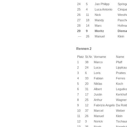
24
5
Jan Philipp
Spring
25
4
Luca Antonio
Cinque
26
11
Nick
Westhö
27
18
Mandy
Pasch
28
14
Marc
Hofma
29
9
Moritz
Diema
---
26
Manuel
Klein
Rennen 2
Platz
St.Nr.
Vorname
Name
1
38
Marco
Pfaff
2
24
Luca
Lippkau
3
6
Loris
Prattes
4
33
Fabian
Ferres
5
20
Niklas
Koch
6
31
Albert
Legutko
7
17
Justin
Kerkhof
8
25
Arthur
Wagner
9
12
Fabrizio Angelo
Da Rold
10
37
Marcel
Weber
11
26
Manuel
Klein
12
3
Norick
Tschau
13
35
Noah
Nagelsd