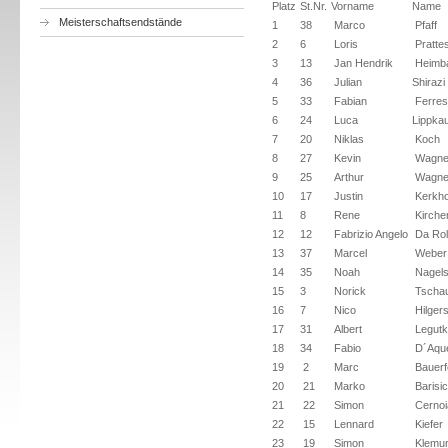
Platz
St.Nr.
Vorname
Name
Meisterschaftsendstände
1
38
Marco
Pfaff
2
6
Loris
Pratte
3
13
Jan Hendrik
Heimb
4
36
Julian
Shirazi
5
33
Fabian
Ferres
6
24
Luca
Lippka
7
20
Niklas
Koch
8
27
Kevin
Wagne
9
25
Arthur
Wagne
10
17
Justin
Kerkho
11
8
Rene
Kirche
12
12
Fabrizio Angelo
Da Rol
13
37
Marcel
Weber
14
35
Noah
Nagels
15
3
Norick
Tscha
16
7
Nico
Hilger
17
31
Albert
Legutk
18
34
Fabio
D´Aque
19
2
Marc
Bauerf
20
21
Marko
Barisic
21
22
Simon
Cernoi
22
15
Lennard
Kiefer
23
19
Simon
Klemu