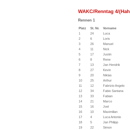
WAKC/Renntag 4/(Hah
Rennen 1
Platz
St. Nr.
Vorname
1
24
Luca
2
6
Loris
3
26
Manuel
4
11
Nick
5
17
Justin
6
8
Rene
7
13
Jan Hendrik
8
27
Kevin
9
20
Niklas
10
25
Arthur
11
12
Fabrizio Angelo
12
34
Fabio Santana
13
33
Fabian
14
21
Marco
15
16
Joel
16
10
Maximilian
17
4
Luca Antonio
18
5
Jan Philipp
19
22
Simon