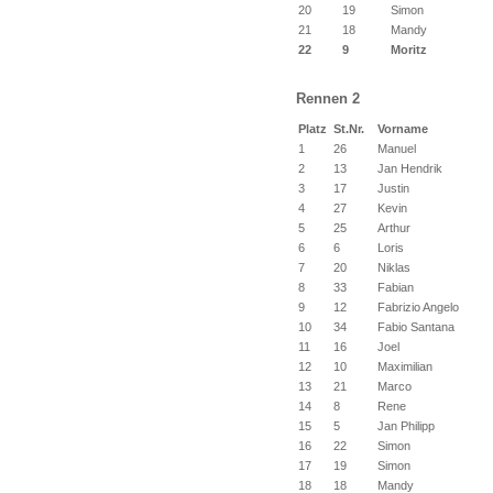
20
19
Simon
21
18
Mandy
22
9
Moritz
Rennen 2
Platz
St.Nr.
Vorname
1
26
Manuel
2
13
Jan Hendrik
3
17
Justin
4
27
Kevin
5
25
Arthur
6
6
Loris
7
20
Niklas
8
33
Fabian
9
12
Fabrizio Angelo
10
34
Fabio Santana
11
16
Joel
12
10
Maximilian
13
21
Marco
14
8
Rene
15
5
Jan Philipp
16
22
Simon
17
19
Simon
18
18
Mandy