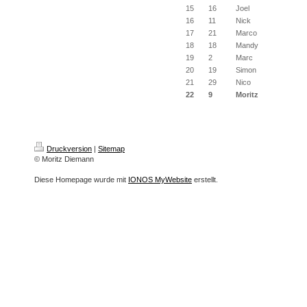
15
16
Joel
16
11
Nick
17
21
Marco
18
18
Mandy
19
2
Marc
20
19
Simon
21
29
Nico
22
9
Moritz
Druckversion
|
Sitemap
© Moritz Diemann
Diese Homepage wurde mit
IONOS MyWebsite
erstellt.