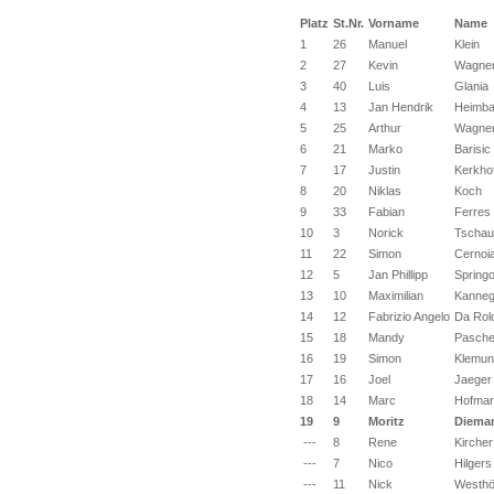
Platz
St.Nr.
Vorname
Name
1
26
Manuel
Klein
2
27
Kevin
Wagne
3
40
Luis
Glania
4
13
Jan Hendrik
Heimb
5
25
Arthur
Wagne
6
21
Marko
Barisic
7
17
Justin
Kerkhof
8
20
Niklas
Koch
9
33
Fabian
Ferres
10
3
Norick
Tschau
11
22
Simon
Cernoi
12
5
Jan Phillipp
Spring
13
10
Maximilian
Kanneg
14
12
Fabrizio Angelo
Da Rol
15
18
Mandy
Pasch
16
19
Simon
Klemun
17
16
Joel
Jaeger
18
14
Marc
Hofma
19
9
Moritz
Diema
---
8
Rene
Kircher
---
7
Nico
Hilgers
---
11
Nick
Westhö