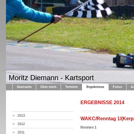
Moritz Diemann - Kartsport
Startseite
Über mich
Termine
Ergebnisse
Fotos
G
ERGEBNISSE 2014
2013
WAKC/Renntag 1/(Kerp
2012
Rennen 1
2011