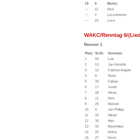
19
9
Moritz
---
11
Nick
---
4
Luca Antonio
---
24
Luca
WAKC/Renntag 6/(Lied
Rennen 1
Platz
St.Nr.
Vorname
1
50
Luis
2
13
Jan Hendrik
3
12
Fabrizio Angelo
4
8
Rene
5
33
Fabian
6
17
Justin
7
28
Silvan
8
11
Nick
9
26
Manuel
10
5
Jan Philipp
11
20
Niklas
12
30
Alex
13
10
Maximilian
14
25
Arthur
15
27
Kevin