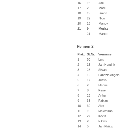
16
16
Joel
17
2
Marc
18
19
Simon
19
29
Nico
20
18
Mandy
21
9
Moritz
---
21
Marco
Rennen 2
Platz
St.Nr.
Vorname
1
50
Luis
2
13
Jan Hendrik
3
28
Silvan
4
12
Fabrizio Angelo
5
17
Justin
6
26
Manuel
7
8
Rene
8
25
Arthur
9
33
Fabian
10
30
Alex
11
10
Maximilian
12
27
Kevin
13
20
Niklas
14
5
Jan Philipp